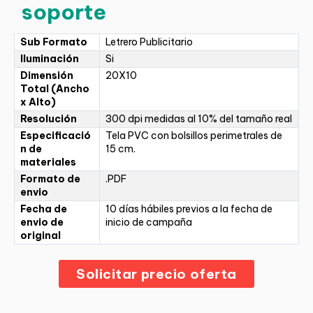
soporte
Sub Formato
Letrero Publicitario
Iluminación
Si
Dimensión
20X10
Total (Ancho
x Alto)
Resolución
300 dpi medidas al 10% del tamaño real
Especificació
Tela PVC con bolsillos perimetrales de
n de
15 cm.
materiales
Formato de
.PDF
envio
Fecha de
10 días hábiles previos a la fecha de
envio de
inicio de campaña
original
Solicitar precio oferta