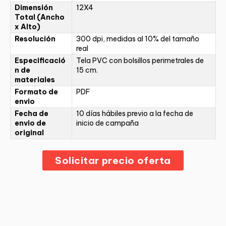
Dimensión
12X4
Total (Ancho
x Alto)
Resolución
300 dpi, medidas al 10% del tamaño
real
Especificació
Tela PVC con bolsillos perimetrales de
n de
15 cm.
materiales
Formato de
PDF
envio
Fecha de
10 días hábiles previo a la fecha de
envio de
inicio de campaña
original
Solicitar precio oferta