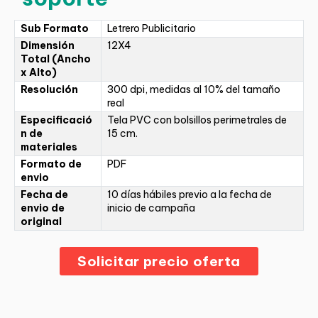
Sub Formato
Letrero Publicitario
Dimensión
12X4
Total (Ancho
x Alto)
Resolución
300 dpi, medidas al 10% del tamaño
real
Especificació
Tela PVC con bolsillos perimetrales de
n de
15 cm.
materiales
Formato de
PDF
envio
Fecha de
10 días hábiles previo a la fecha de
envio de
inicio de campaña
original
Solicitar precio oferta