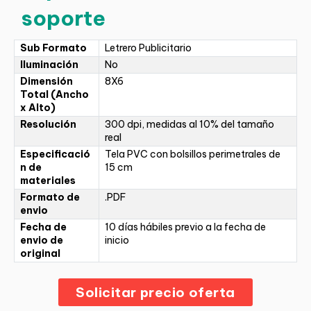
soporte
Sub Formato
Letrero Publicitario
Iluminación
No
Dimensión
8X6
Total (Ancho
x Alto)
Resolución
300 dpi, medidas al 10% del tamaño
real
Especificació
Tela PVC con bolsillos perimetrales de
n de
15 cm
materiales
Formato de
.PDF
envio
Fecha de
10 días hábiles previo a la fecha de
envio de
inicio
original
Solicitar precio oferta