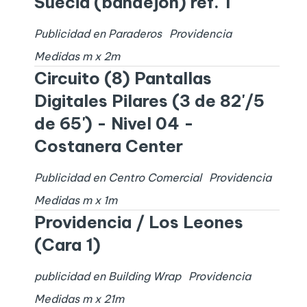
Suecia (bandejón) ref. 1
Publicidad en Paraderos
Providencia
Medidas
m x
2
m
Circuito (8) Pantallas
Digitales Pilares (3 de 82'/5
de 65') - Nivel 04 -
Costanera Center
Publicidad en Centro Comercial
Providencia
Medidas
m x
1
m
Providencia / Los Leones
(Cara 1)
publicidad en Building Wrap
Providencia
Medidas
m x
21
m