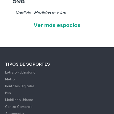
598
Valdivia
Medidas
m x
4
m
Ver más espacios
TIPOS DE SOPORTES
Letrero Publicitario
Metro
Pantallas Digitales
Bus
Mobiliario Urbano
Centro Comercial
Aeropuerto