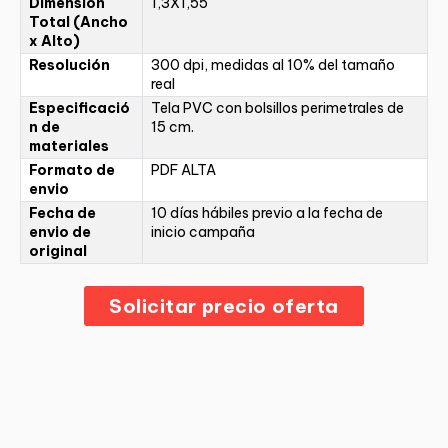
Dimensión
1,3X1,55
Total (Ancho
x Alto)
Resolución
300 dpi, medidas al 10% del tamaño
real
Especificació
Tela PVC con bolsillos perimetrales de
n de
15 cm.
materiales
Formato de
PDF ALTA
envio
Fecha de
10 días hábiles previo a la fecha de
envio de
inicio campaña
original
Solicitar precio oferta