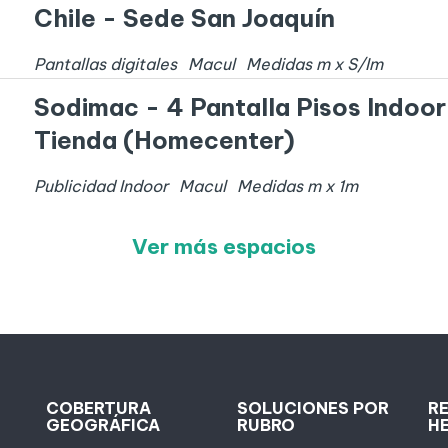
Chile - Sede San Joaquín
Pantallas digitales
Macul
Medidas
m x
S/I
m
Sodimac - 4 Pantalla Pisos Indoor
Tienda (Homecenter)
Publicidad Indoor
Macul
Medidas
m x
1
m
Ver más espacios
COBERTURA
SOLUCIONES POR
R
GEOGRÁFICA
RUBRO
H