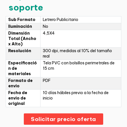
soporte
Sub Formato
Letrero Publicitario
Iluminación
No
Dimensión
4,5X4
Total (Ancho
x Alto)
Resolución
300 dpi, medidas al 10% del tamaño
real
Especificació
Tela PVC con bolsillos perimetrales de
n de
15 cm
materiales
Formato de
PDF
envio
Fecha de
10 días hábiles previo a la fecha de
envio de
inicio
original
Solicitar precio oferta