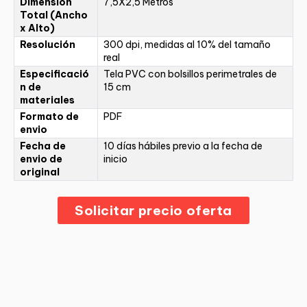
Dimensión
7,5X2,5 Metros
Total (Ancho
x Alto)
Resolución
300 dpi, medidas al 10% del tamaño
real
Especificació
Tela PVC con bolsillos perimetrales de
n de
15 cm
materiales
Formato de
PDF
envio
Fecha de
10 días hábiles previo a la fecha de
envio de
inicio
original
Solicitar precio oferta