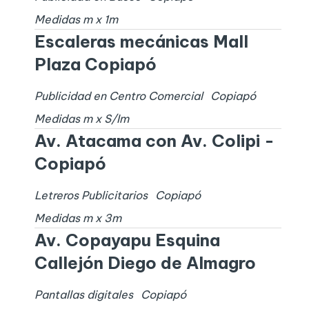
Medidas
m x
1
m
Escaleras mecánicas Mall
Plaza Copiapó
Publicidad en Centro Comercial
Copiapó
Medidas
m x
S/I
m
Av. Atacama con Av. Colipi -
Copiapó
Letreros Publicitarios
Copiapó
Medidas
m x
3
m
Av. Copayapu Esquina
Callejón Diego de Almagro
Pantallas digitales
Copiapó