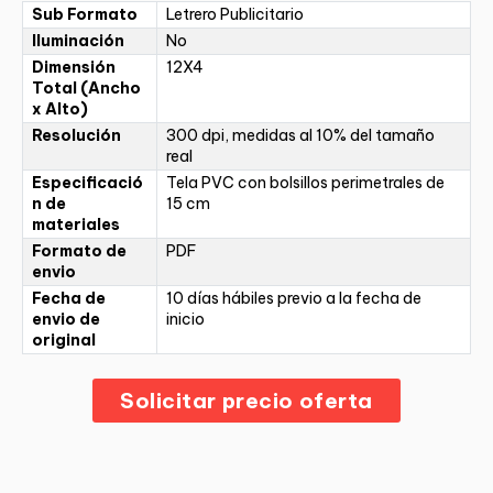
Sub Formato
Letrero Publicitario
Iluminación
No
Dimensión
12X4
Total (Ancho
x Alto)
Resolución
300 dpi, medidas al 10% del tamaño
real
Especificació
Tela PVC con bolsillos perimetrales de
n de
15 cm
materiales
Formato de
PDF
envio
Fecha de
10 días hábiles previo a la fecha de
envio de
inicio
original
Solicitar precio oferta