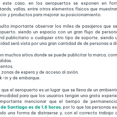
En este caso, en los aeropuertos se exponen en for
stands, vallas, entre otros elementos físicos que muestra
icio y productos para mejorar su posicionamiento.
sulta importante observar los miles de pasajeros que s
opuerto, siendo un espacio con un gran flujo de person
and publicitario o cualquier otro tipo de soporte, siendo 
cidad será vista por una gran cantidad de de personas a di
n muchos sitios donde se puede publicitar la marca, co
alidas.
ientos.
 zonas de espera y de acceso al avión.
k-in y de embarque.
que el aeropuerto es un lugar que se llena de un ambiente
modidad para que los usuarios tengan una grata experie
 importante mencionar que el tiempo de permanenci
de Santiago es de 1,6 horas
, por lo que las personas e
do una forma de distraerse y, con el correcto trabajo 