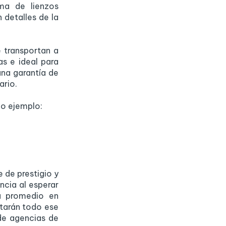
ma de lienzos
n detalles de la
e transportan a
as e ideal para
una garantía de
ario.
mo ejemplo:
 de prestigio y
ncia al esperar
a promedio en
starán todo ese
de agencias de