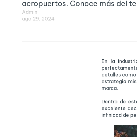
aeropuertos. Conoce más del te
Admin
ago 29, 2024
En la industr
perfectament
detalles como e
estrategia mis
marca.
Dentro de est
excelente dec
infinidad de pe