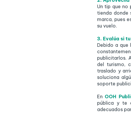
2. Aprovecha 
Un tip que no 
tienda donde 
marca, pues e
su vuelo.
3. Evalúa si t
Debido a que l
constantemen
publicitarlos.
del turismo, 
traslado y arr
soluciona alg
soporte public
En
OOH Publi
pública y te
adecuados par