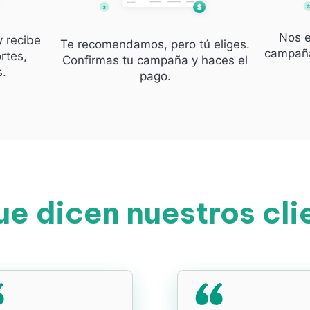
Nos e
y recibe
Te recomendamos, pero tú eliges.
campaña
rtes,
Confirmas tu campaña y haces el
s.
pago.
ue dicen nuestros cli