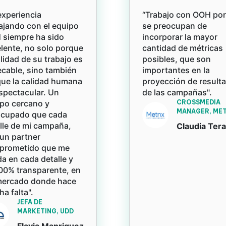
experiencia
“Trabajo con OOH po
ajando con el equipo
se preocupan de
siempre ha sido
incorporar la mayor
lente, no solo porque
cantidad de métricas
alidad de su trabajo es
posibles, que son
cable, sino también
importantes en la
ue la calidad humana
proyección de result
spectacular. Un
de las campañas".
po cercano y
CROSSMEDIA
MANAGER, MET
ocupado que cada
lle de mi campaña,
Claudia Ter
un partner
prometido que me
a en cada detalle y
00% transparente, en
mercado donde hace
a falta".
JEFA DE
MARKETING, UDD
Flavia Manriquez