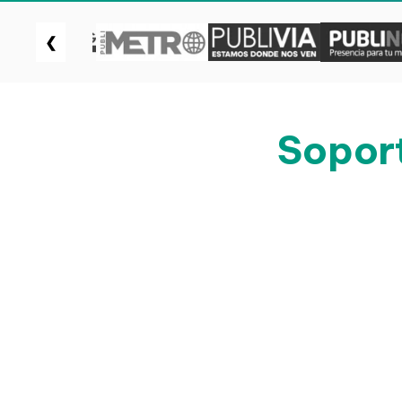
❮
Soport