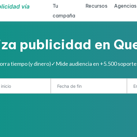
Tu
Recursos
Agencias
licidad vía
campaña
iza publicidad en Que
orra tiempo (y dinero)
✓
Mide audiencia en +5.500 soport