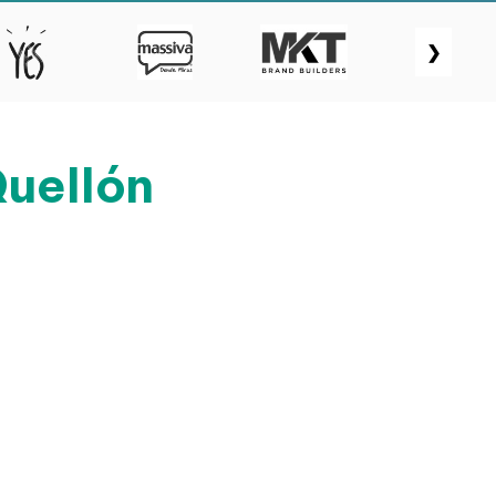
❯
Quellón