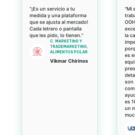
"¡Es un servicio a tu
"Mi 
medida y una plataforma
trab
que se ajusta al mercado!
OOH 
Cada letrero o pantalla
exce
que les pido, lo tienen."
la c
C. MARKETING Y
impe
TRADEMARKETING,
porq
ALIMENTOS POLAR
es e
Vikmar Chirinos
equi
pre
deta
son 
com
ayud
es 1
un 
much