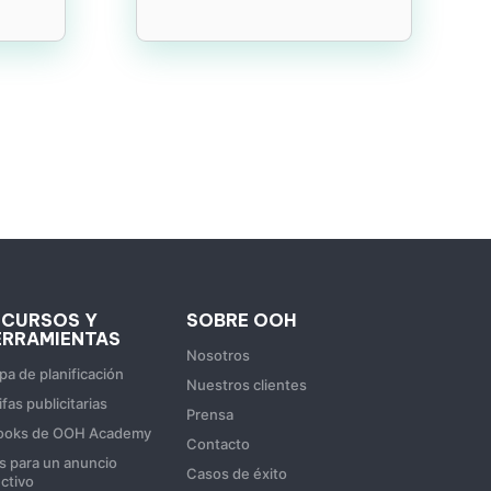
ECURSOS Y
SOBRE OOH
ERRAMIENTAS
Nosotros
a de planificación
Nuestros clientes
ifas publicitarias
Prensa
ooks de OOH Academy
Contacto
s para un anuncio
Casos de éxito
ctivo