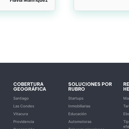
COBERTURA
SOLUCIONES POR
R
GEOGRÁFICA
RUBRO
H
Santiago
Startups
Map
Las Condes
Inmobiliarias
Tar
Vitacura
Educación
Eb
Providencia
Automotoras
Tip
efe