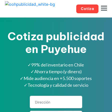
Cotiza
Cotiza publicidad
en Puyehue
✓
99% del inventario en Chile
✓
Ahorra tiempo (y dinero)
✓
Mide audiencia en +5.500 soportes
✓
Tecnología y calidad de servicio