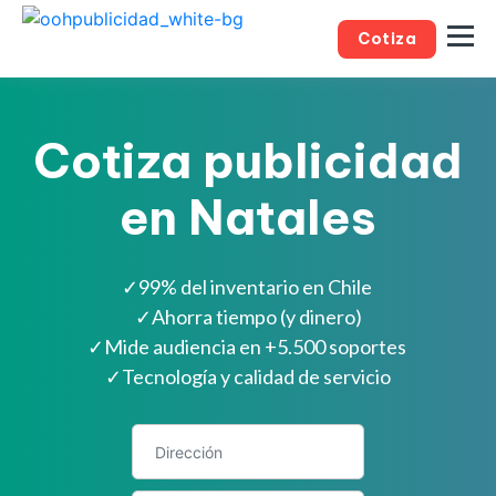
Cotiza
Cotiza publicidad
en Natales
✓
99% del inventario en Chile
✓
Ahorra tiempo (y dinero)
✓
Mide audiencia en +5.500 soportes
✓
Tecnología y calidad de servicio