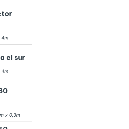
ctor
x
4
m
a el sur
x
4
m
 30
m x
0,3
m