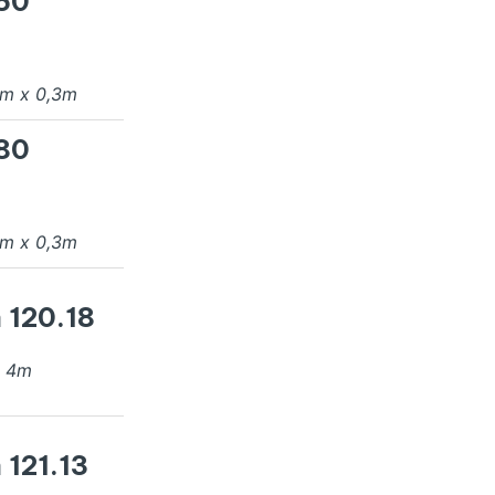
 50
m x
0,3
m
 80
m x
0,3
m
 120.18
x
4
m
 121.13