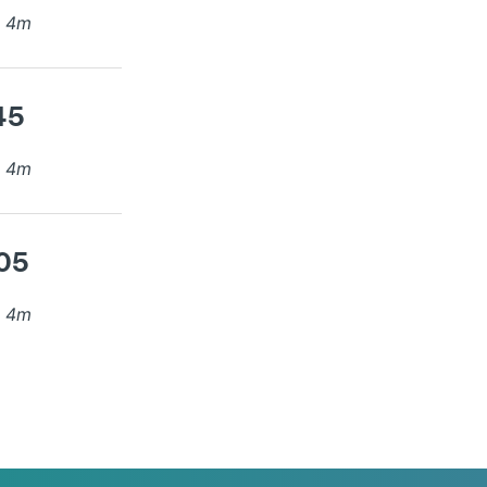
x
4
m
45
x
4
m
.05
x
4
m