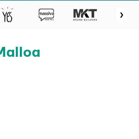
❯
Malloa