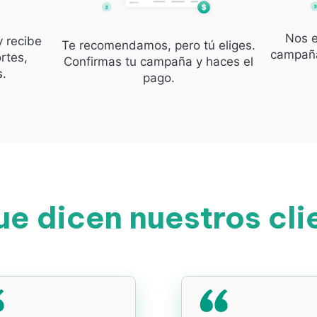
Nos e
y recibe
Te recomendamos, pero tú eliges.
campaña
rtes,
Confirmas tu campaña y haces el
s.
pago.
ue dicen nuestros cli