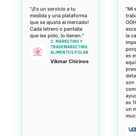
"¡Es un servicio a tu
"Mi 
medida y una plataforma
trab
que se ajusta al mercado!
OOH 
Cada letrero o pantalla
exce
que les pido, lo tienen."
la c
C. MARKETING Y
impe
TRADEMARKETING,
porq
ALIMENTOS POLAR
es e
Vikmar Chirinos
equi
pre
deta
son 
com
ayud
es 1
un 
much