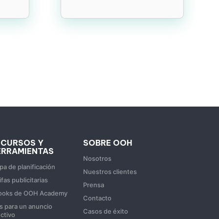
ECURSOS Y
SOBRE OOH
ERRAMIENTAS
Nosotros
a de planificación
Nuestros clientes
ifas publicitarias
Prensa
ooks de OOH Academy
Contacto
s para un anuncio
Casos de éxito
ctivo