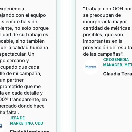
experiencia
“Trabajo con OOH po
ajando con el equipo
se preocupan de
siempre ha sido
incorporar la mayor
lente, no solo porque
cantidad de métricas
alidad de su trabajo es
posibles, que son
cable, sino también
importantes en la
ue la calidad humana
proyección de result
spectacular. Un
de las campañas".
po cercano y
CROSSMEDIA
MANAGER, MET
ocupado que cada
lle de mi campaña,
Claudia Ter
un partner
prometido que me
a en cada detalle y
00% transparente, en
mercado donde hace
a falta".
JEFA DE
MARKETING, UDD
Flavia Manriquez