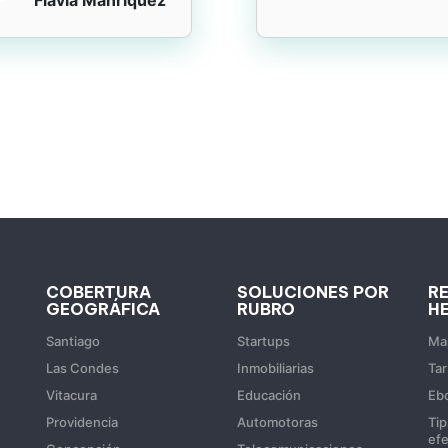
COBERTURA
SOLUCIONES POR
R
GEOGRÁFICA
RUBRO
H
Santiago
Startups
Map
Las Condes
Inmobiliarias
Tar
Vitacura
Educación
Eb
Providencia
Automotoras
Tip
efe