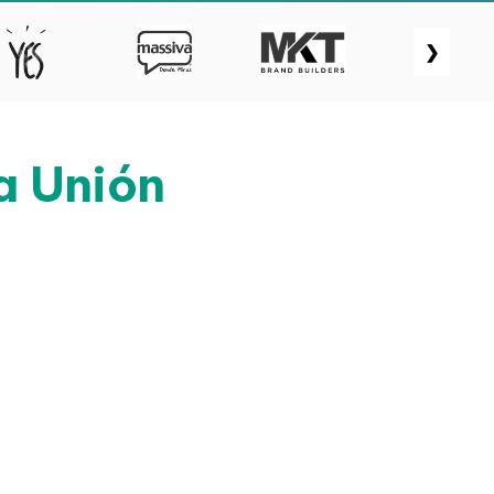
❯
a Unión