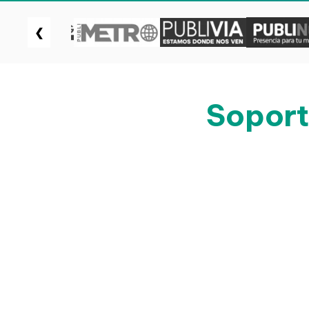
❮
Soport