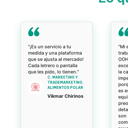
"¡Es un servicio a tu
"Mi 
medida y una plataforma
trab
que se ajusta al mercado!
OOH 
Cada letrero o pantalla
exce
que les pido, lo tienen."
la c
C. MARKETING Y
impe
TRADEMARKETING,
porq
ALIMENTOS POLAR
es e
Vikmar Chirinos
equi
pre
deta
son 
com