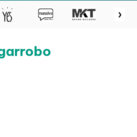
❯
lgarrobo