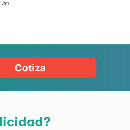
x
3
m
Cotiza
licidad?