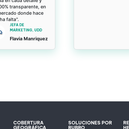
a en cada detalle y
00% transparente, en
mercado donde hace
a falta".
JEFA DE
MARKETING, UDD
Flavia Manriquez
COBERTURA
SOLUCIONES POR
R
GEOGRÁFICA
RUBRO
H