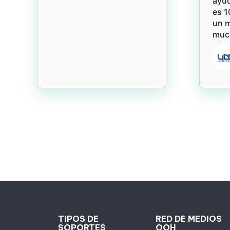
ayud
es 1
un 
much
TIPOS DE
RED DE MEDIOS
SOPORTES
OOH