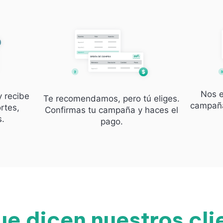
Nos e
y recibe
Te recomendamos, pero tú eliges.
campaña
rtes,
Confirmas tu campaña y haces el
s.
pago.
ue dicen nuestros cli