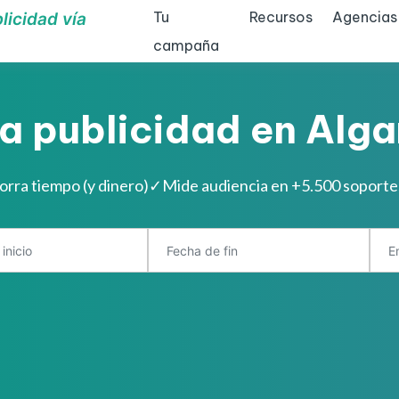
Tu
Recursos
Agencias
licidad vía
campaña
a publicidad en Alg
orra tiempo (y dinero)
✓
Mide audiencia en +5.500 soport