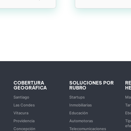
COBERTURA
SOLUCIONES POR
R
GEOGRÁFICA
RUBRO
H
Santiago
Startups
Map
Las Condes
Inmobiliarias
Tar
Vitacura
Educación
Eb
Providencia
Automotoras
Tip
efe
Concepción
Telecomunicaciones