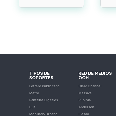
TIPOS DE
RED DE MEDIOS
SOPORTES
OOH
Letrero Publicitario
Clear Channel
Metro
Massiva
Pantallas Digitales
Publivia
Bus
Andersen
Mobiliario Urbano
Flesad