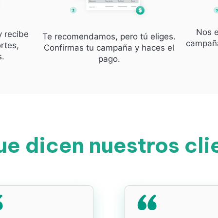
Nos e
y recibe
Te recomendamos, pero tú eliges.
campaña
rtes,
Confirmas tu campaña y haces el
s.
pago.
ue dicen nuestros cli