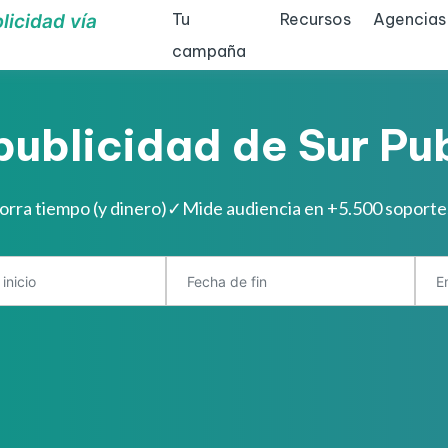
Tu
Recursos
Agencias
licidad vía
campaña
publicidad de Sur Pu
orra tiempo (y dinero)
✓
Mide audiencia en +5.500 soporte