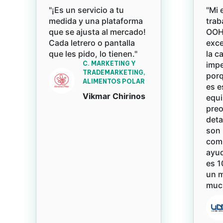
"¡Es un servicio a tu
"Mi 
medida y una plataforma
trab
que se ajusta al mercado!
OOH 
Cada letrero o pantalla
exce
que les pido, lo tienen."
la c
C. MARKETING Y
impe
TRADEMARKETING,
porq
ALIMENTOS POLAR
es e
Vikmar Chirinos
equi
pre
deta
son 
com
ayud
es 1
un 
much