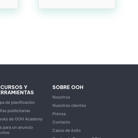
ECURSOS Y
SOBRE OOH
ERRAMIENTAS
Nosotros
a de planificación
Nuestros clientes
ifas publicitarias
Prensa
ooks de OOH Academy
Contacto
s para un anuncio
Casos de éxito
ctivo