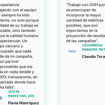
experiencia
“Trabajo con OOH po
ajando con el equipo
se preocupan de
siempre ha sido
incorporar la mayor
lente, no solo porque
cantidad de métricas
alidad de su trabajo es
posibles, que son
cable, sino también
importantes en la
ue la calidad humana
proyección de result
spectacular. Un
de las campañas".
po cercano y
CROSSMEDIA
MANAGER, MET
ocupado que cada
lle de mi campaña,
Claudia Ter
un partner
prometido que me
a en cada detalle y
00% transparente, en
mercado donde hace
a falta".
JEFA DE
MARKETING, UDD
Flavia Manriquez