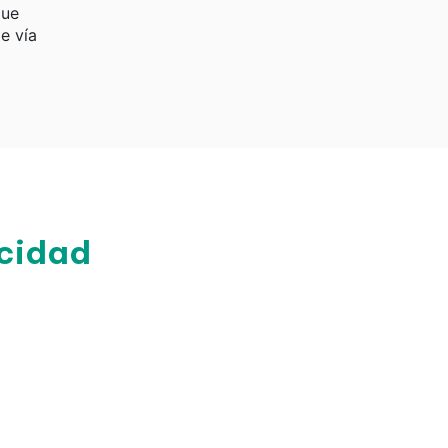
que
e vía
icidad