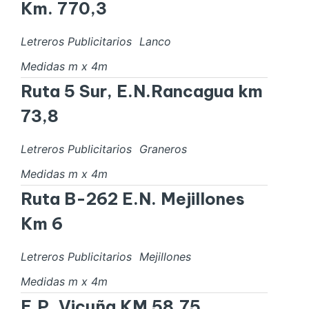
Km. 770,3
Letreros Publicitarios
Lanco
Medidas
m x
4
m
Ruta 5 Sur, E.N.Rancagua km
73,8
Letreros Publicitarios
Graneros
Medidas
m x
4
m
Ruta B-262 E.N. Mejillones
Km 6
Letreros Publicitarios
Mejillones
Medidas
m x
4
m
E.P. Vicuña KM 58,75