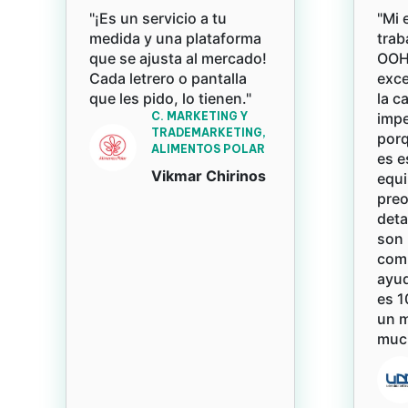
"¡Es un servicio a tu
"Mi 
medida y una plataforma
trab
que se ajusta al mercado!
OOH 
Cada letrero o pantalla
exce
que les pido, lo tienen."
la c
C. MARKETING Y
impe
TRADEMARKETING,
porq
ALIMENTOS POLAR
es e
Vikmar Chirinos
equi
pre
deta
son 
com
ayud
es 1
un 
much