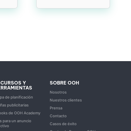
ECURSOS Y
SOBRE OOH
ERRAMIENTAS
Nosotros
a de planificación
Nuestros clientes
ifas publicitarias
Prensa
ooks de OOH Academy
Contacto
s para un anuncio
Casos de éxito
ctivo