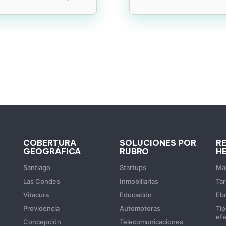
COBERTURA
SOLUCIONES POR
R
GEOGRÁFICA
RUBRO
H
Santiago
Startups
Map
Las Condes
Inmobiliarias
Tar
Vitacura
Educación
Eb
Providencia
Automotoras
Tip
efe
Concepción
Telecomunicaciones