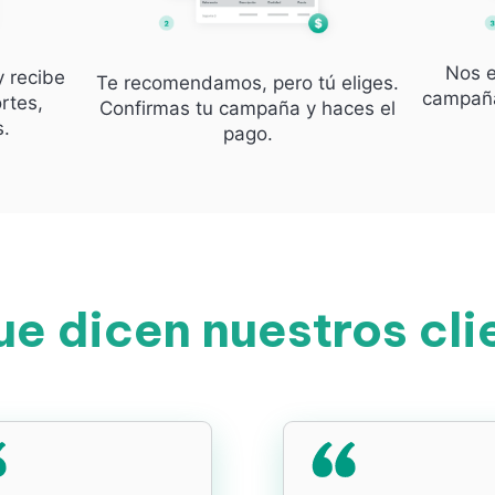
Nos e
y recibe
Te recomendamos, pero tú eliges.
campaña
rtes,
Confirmas tu campaña y haces el
s.
pago.
ue dicen nuestros cli