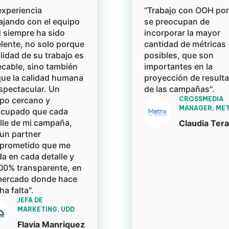
experiencia
“Trabajo con OOH po
ajando con el equipo
se preocupan de
siempre ha sido
incorporar la mayor
lente, no solo porque
cantidad de métricas
alidad de su trabajo es
posibles, que son
cable, sino también
importantes en la
ue la calidad humana
proyección de result
spectacular. Un
de las campañas".
po cercano y
CROSSMEDIA
MANAGER, MET
ocupado que cada
lle de mi campaña,
Claudia Ter
un partner
prometido que me
a en cada detalle y
00% transparente, en
mercado donde hace
a falta".
JEFA DE
MARKETING, UDD
Flavia Manriquez