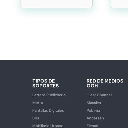
TIPOS DE
RED DE MEDIOS
SOPORTES
OOH
Letrero Publicitario
Clear Channel
Metro
Massiva
Pantallas Digitales
Publivia
Bus
Andersen
Mobiliario Urbano
Flesad