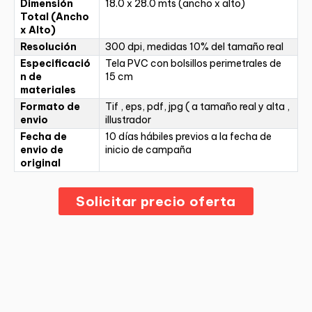
Dimensión
18.0 x 28.0 mts (ancho x alto)
Total (Ancho
x Alto)
Resolución
300 dpi, medidas 10% del tamaño real
Especificació
Tela PVC con bolsillos perimetrales de
n de
15 cm
materiales
Formato de
Tif , eps, pdf, jpg ( a tamaño real y alta ,
envio
illustrador
Fecha de
10 días hábiles previos a la fecha de
envio de
inicio de campaña
original
Solicitar precio oferta