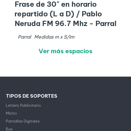
Frase de 30" en horario
repartido (L a D) / Pablo
Neruda FM 96.7 Mhz - Parral
Parral
Medidas
m x
S/I
m
Ver más espacios
TIPOS DE SOPORTES
Letrero Publicitario
Metro
Pantallas Digitales
Bus