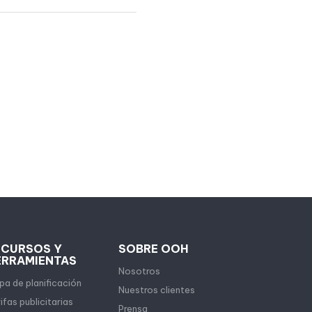
ECURSOS Y
SOBRE OOH
ERRAMIENTAS
Nosotros
a de planificación
Nuestros clientes
ifas publicitarias
Prensa