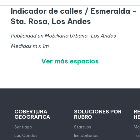
Indicador de calles / Esmeralda -
Sta. Rosa, Los Andes
Publicidad en Mobiliario Urbano
Los Andes
Medidas
m x
1
m
Ver más espacios
COBERTURA
SOLUCIONES POR
R
GEOGRÁFICA
RUBRO
H
Santiago
Startups
Map
Las Condes
Inmobiliarias
Tar