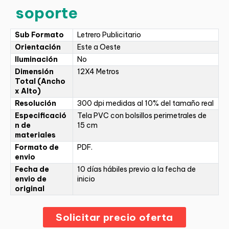
soporte
Sub Formato
Letrero Publicitario
Orientación
Este a Oeste
Iluminación
No
Dimensión
12X4 Metros
Total (Ancho
x Alto)
Resolución
300 dpi medidas al 10% del tamaño real
Especificació
Tela PVC con bolsillos perimetrales de
n de
15 cm
materiales
Formato de
PDF.
envio
Fecha de
10 días hábiles previo a la fecha de
envio de
inicio
original
Solicitar precio oferta